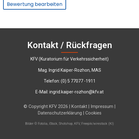
Bewertung bearbeiten
Kontakt / Rückfragen
KFV (Kuratorium für Verkehrssicherheit)
Mag. Ingrid Kaiper-Rozhon, MAS
Telefon:
‭(0) 5 77077 -1911‬
E-Mail:
ingrid.kaiper-rozhon@kfv.at
© Copyright KFV 2026 |
Kontakt
|
Impressum
|
Datenschutzerklärung
|
Cookies
Bilder © Fotolia, iStock, Shotshop, KFV, Freepik/wirestock (KI)