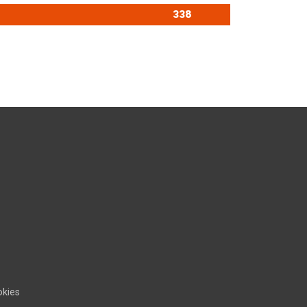
338
kies