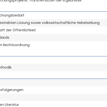
schungsprojekte; Transfernutzen der Ergebnisse
schungsbedarf
gestrebten Lösung sowie volkswirtschaftliche Hebelwirkung
t der Öffentlichkeit
ndards
den Rechtsordnung
thodik
g
ussfolgerungen
n Literatur