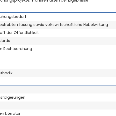
schungsprojekte; Transfernutzen der Ergebnisse
schungsbedarf
gestrebten Lösung sowie volkswirtschaftliche Hebelwirkung
t der Öffentlichkeit
ndards
den Rechtsordnung
thodik
g
ussfolgerungen
n Literatur