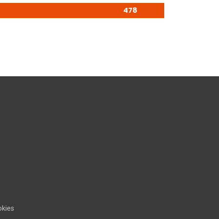
478
kies