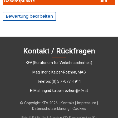
Gesamtpunkte
300
Bewertung bearbeiten
Kontakt / Rückfragen
KFV (Kuratorium für Verkehrssicherheit)
Mag. Ingrid Kaiper-Rozhon, MAS
Telefon:
‭(0) 5 77077 -1911‬
E-Mail:
ingrid.kaiper-rozhon@kfv.at
© Copyright KFV 2026 |
Kontakt
|
Impressum
|
Datenschutzerklärung
|
Cookies
Bilder © Fotolia, iStock, Shotshop, KFV, Freepik/wirestock (KI)