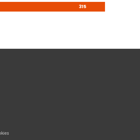
315
kies