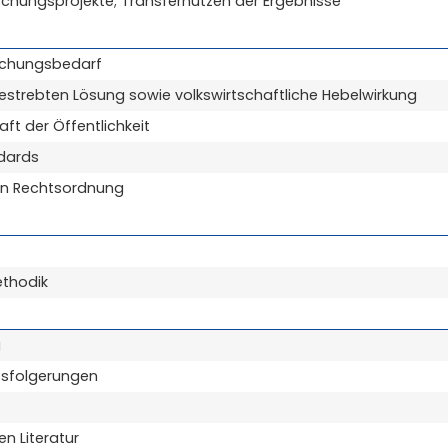
schungsprojekte; Transfernutzen der Ergebnisse
schungsbedarf
gestrebten Lösung sowie volkswirtschaftliche Hebelwirkung
t der Öffentlichkeit
ndards
den Rechtsordnung
thodik
g
ussfolgerungen
n Literatur