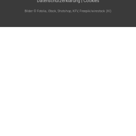
Datenschutzerklärung
|
Cookies
Bilder © Fotolia, iStock, Shotshop, KFV, Freepik/wirestock (KI)